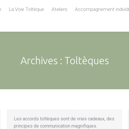
n
La Voie Toltèque
Ateliers
Accompagnement individ
Archives :
Toltèques
Les accords toltèques sont de vrais cadeaux, des
principes de communication magnifiques.