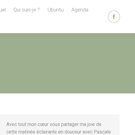
uel
Qui suis-je ?
Ubuntu
Agenda
La
page
Facebook
s'ouvre
dans
une
nouvelle
fenêtre
Avec tout mon cœur vous partager ma joie de
cette matinée éclairante en douceur avec Pascale